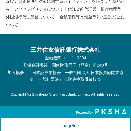
及びテロ資金供与対策に関するガイドライン」を踏まえた取り組
み
アクセシビリティについて
信託契約代理業・銀行代理業・
外国銀行代理業務について
金銭債権等と預金等との誤認防止に
ついて
三井住友信託銀行株式会社
金融機関コード : 0294
登録金融機関 関東財務局長（登金）第649号
加入協会： 日本証券業協会、一般社団法人 日本投資顧問業協
会、一般社団法人 金融先物取引業協会
Copyright (c) Sumitomo Mitsui Trust Bank, Limited. All rights reserved.
Powered by
pagetop