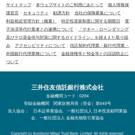
サイトマップ
本ウェブサイトのご利用にあたって
個人情報保
護宣言
セキュリティ
勧誘方針
当社の保険募集について
利益相反管理方針（概要）
特定投資家制度に関する期限日
電
子決済等代行業者との連携について
「マネー・ローンダリング
及びテロ資金供与対策に関するガイドライン」を踏まえた取り組
み
アクセシビリティについて
信託契約代理業・銀行代理業・
外国銀行代理業務について
金銭債権等と預金等との誤認防止に
ついて
三井住友信託銀行株式会社
金融機関コード : 0294
登録金融機関 関東財務局長（登金）第649号
加入協会： 日本証券業協会、一般社団法人 日本投資顧問業協
会、一般社団法人 金融先物取引業協会
Copyright (c) Sumitomo Mitsui Trust Bank, Limited. All rights reserved.