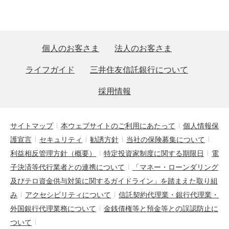
個人のお客さま
法人のお客さま
ライフガイド
三井住友信託銀行について
採用情報
サイトマップ
本ウェブサイトのご利用にあたって
個人情報保
護宣言
セキュリティ
勧誘方針
当社の保険募集について
利益相反管理方針（概要）
特定投資家制度に関する期限日
電
子決済等代行業者との連携について
「マネー・ローンダリング
及びテロ資金供与対策に関するガイドライン」を踏まえた取り組
み
アクセシビリティについて
信託契約代理業・銀行代理業・
外国銀行代理業務について
金銭債権等と預金等との誤認防止に
ついて