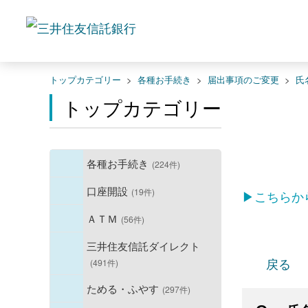
トップカテゴリー
>
各種お手続き
>
届出事項のご変更
>
氏
トップカテゴリー
各種お手続き
(224件)
口座開設
(19件)
▶こちらか
ＡＴＭ
(56件)
三井住友信託ダイレクト
戻る
(491件)
ためる・ふやす
(297件)