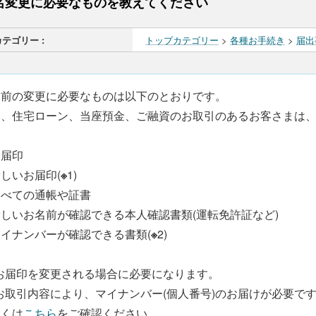
名変更に必要なものを教えてください
カテゴリー :
トップカテゴリー
>
各種お手続き
>
届出
名前の変更に必要なものは以下のとおりです。
お、住宅ローン、当座預金、ご融資のお取引のあるお客さまは
お届印
しいお届印(
※
1)
すべての通帳や証書
しいお名前が確認できる本人確認書類(運転免許証など)
イナンバーが確認できる書類(
※
2)
 お届印を変更される場合に必要になります。
 お取引内容により、マイナンバー(個人番号)のお届けが必要で
しくは
こちら
をご確認ください。