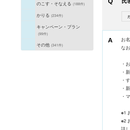
氏
のこす・そなえる
(188件)
かりる
(234件)
キャンペーン・プラン
(99件)
お
その他
(341件)
な
・
・新
・
・新
・マ
※
1
※
2
詳