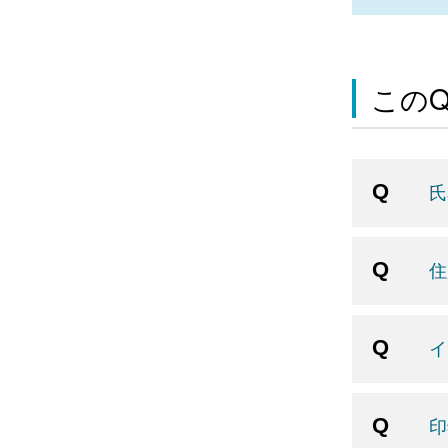
この
氏
住
イ
印