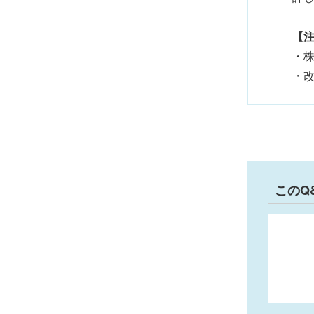
【
・
・改
このQ