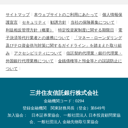
サイトマップ
本ウェブサイトのご利用にあたって
個人情報保
護宣言
セキュリティ
勧誘方針
当社の保険募集について
利益相反管理方針（概要）
特定投資家制度に関する期限日
電
子決済等代行業者との連携について
「マネー・ローンダリング
及びテロ資金供与対策に関するガイドライン」を踏まえた取り組
み
アクセシビリティについて
信託契約代理業・銀行代理業・
外国銀行代理業務について
金銭債権等と預金等との誤認防止に
ついて
三井住友信託銀行株式会社
金融機関コード : 0294
登録金融機関 関東財務局長（登金）第649号
加入協会： 日本証券業協会、一般社団法人 日本投資顧問業協
会、一般社団法人 金融先物取引業協会