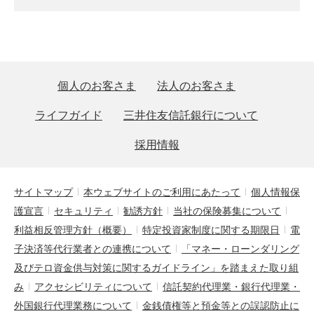
個人のお客さま
法人のお客さま
ライフガイド
三井住友信託銀行について
採用情報
サイトマップ
本ウェブサイトのご利用にあたって
個人情報保
護宣言
セキュリティ
勧誘方針
当社の保険募集について
利益相反管理方針（概要）
特定投資家制度に関する期限日
電
子決済等代行業者との連携について
「マネー・ローンダリング
及びテロ資金供与対策に関するガイドライン」を踏まえた取り組
み
アクセシビリティについて
信託契約代理業・銀行代理業・
外国銀行代理業務について
金銭債権等と預金等との誤認防止に