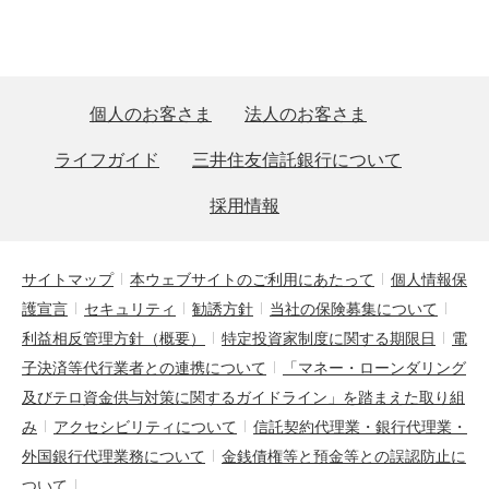
個人のお客さま
法人のお客さま
ライフガイド
三井住友信託銀行について
採用情報
サイトマップ
本ウェブサイトのご利用にあたって
個人情報保
護宣言
セキュリティ
勧誘方針
当社の保険募集について
利益相反管理方針（概要）
特定投資家制度に関する期限日
電
子決済等代行業者との連携について
「マネー・ローンダリング
及びテロ資金供与対策に関するガイドライン」を踏まえた取り組
み
アクセシビリティについて
信託契約代理業・銀行代理業・
外国銀行代理業務について
金銭債権等と預金等との誤認防止に
ついて