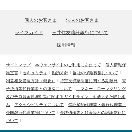
個人のお客さま
法人のお客さま
ライフガイド
三井住友信託銀行について
採用情報
サイトマップ
本ウェブサイトのご利用にあたって
個人情報保
護宣言
セキュリティ
勧誘方針
当社の保険募集について
利益相反管理方針（概要）
特定投資家制度に関する期限日
電
子決済等代行業者との連携について
「マネー・ローンダリング
及びテロ資金供与対策に関するガイドライン」を踏まえた取り組
み
アクセシビリティについて
信託契約代理業・銀行代理業・
外国銀行代理業務について
金銭債権等と預金等との誤認防止に
ついて