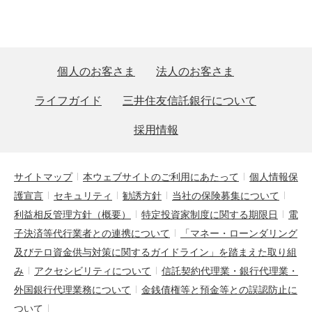
個人のお客さま
法人のお客さま
ライフガイド
三井住友信託銀行について
採用情報
サイトマップ
本ウェブサイトのご利用にあたって
個人情報保
護宣言
セキュリティ
勧誘方針
当社の保険募集について
利益相反管理方針（概要）
特定投資家制度に関する期限日
電
子決済等代行業者との連携について
「マネー・ローンダリング
及びテロ資金供与対策に関するガイドライン」を踏まえた取り組
み
アクセシビリティについて
信託契約代理業・銀行代理業・
外国銀行代理業務について
金銭債権等と預金等との誤認防止に
ついて