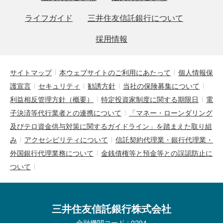
ライフガイド
三井住友信託銀行について
採用情報
サイトマップ
本ウェブサイトのご利用にあたって
個人情報保
護宣言
セキュリティ
勧誘方針
当社の保険募集について
利益相反管理方針（概要）
特定投資家制度に関する期限日
電
子決済等代行業者との連携について
「マネー・ローンダリング
及びテロ資金供与対策に関するガイドライン」を踏まえた取り組
み
アクセシビリティについて
信託契約代理業・銀行代理業・
外国銀行代理業務について
金銭債権等と預金等との誤認防止に
ついて
三井住友信託銀行株式会社
金融機関コード : 0294