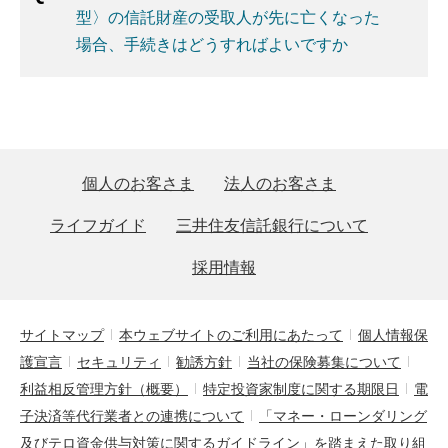
型〉の信託財産の受取人が先に亡くなった
場合、手続きはどうすればよいですか
個人のお客さま
法人のお客さま
ライフガイド
三井住友信託銀行について
採用情報
サイトマップ
本ウェブサイトのご利用にあたって
個人情報保
護宣言
セキュリティ
勧誘方針
当社の保険募集について
利益相反管理方針（概要）
特定投資家制度に関する期限日
電
子決済等代行業者との連携について
「マネー・ローンダリング
及びテロ資金供与対策に関するガイドライン」を踏まえた取り組