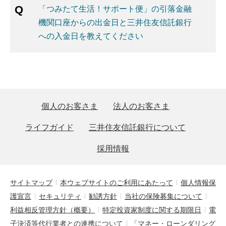
「つみたて生活！サポート便」の引落金融
機関口座からの出金日と三井住友信託銀行
への入金日を教えてください
個人のお客さま
法人のお客さま
ライフガイド
三井住友信託銀行について
採用情報
サイトマップ
本ウェブサイトのご利用にあたって
個人情報保
護宣言
セキュリティ
勧誘方針
当社の保険募集について
利益相反管理方針（概要）
特定投資家制度に関する期限日
電
子決済等代行業者との連携について
「マネー・ローンダリング