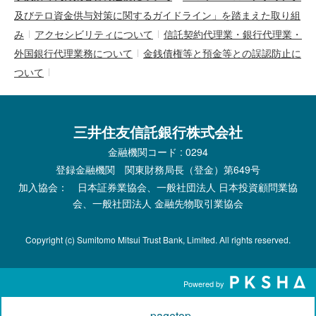
及びテロ資金供与対策に関するガイドライン」を踏まえた取り組
み
アクセシビリティについて
信託契約代理業・銀行代理業・
外国銀行代理業務について
金銭債権等と預金等との誤認防止に
ついて
三井住友信託銀行株式会社
金融機関コード : 0294
登録金融機関 関東財務局長（登金）第649号
加入協会： 日本証券業協会、一般社団法人 日本投資顧問業協
会、一般社団法人 金融先物取引業協会
Copyright (c) Sumitomo Mitsui Trust Bank, Limited. All rights reserved.
Powered by
pagetop