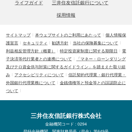
ライフガイド
三井住友信託銀行について
採用情報
サイトマップ
本ウェブサイトのご利用にあたって
個人情報保
護宣言
セキュリティ
勧誘方針
当社の保険募集について
利益相反管理方針（概要）
特定投資家制度に関する期限日
電
子決済等代行業者との連携について
「マネー・ローンダリング
及びテロ資金供与対策に関するガイドライン」を踏まえた取り組
み
アクセシビリティについて
信託契約代理業・銀行代理業・
外国銀行代理業務について
金銭債権等と預金等との誤認防止に
ついて
三井住友信託銀行株式会社
金融機関コード : 0294
登録金融機関 関東財務局長（登金）第649号