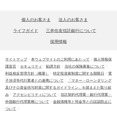
個人のお客さま
法人のお客さま
ライフガイド
三井住友信託銀行について
採用情報
サイトマップ
本ウェブサイトのご利用にあたって
個人情報保
護宣言
セキュリティ
勧誘方針
当社の保険募集について
利益相反管理方針（概要）
特定投資家制度に関する期限日
電
子決済等代行業者との連携について
「マネー・ローンダリング
及びテロ資金供与対策に関するガイドライン」を踏まえた取り組
み
アクセシビリティについて
信託契約代理業・銀行代理業・
外国銀行代理業務について
金銭債権等と預金等との誤認防止に
ついて