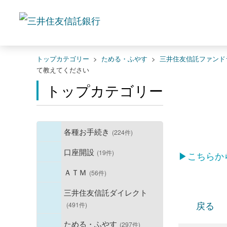
トップカテゴリー
>
ためる・ふやす
>
三井住友信託ファンド
て教えてください
トップカテゴリー
各種お手続き
(224件)
口座開設
(19件)
▶こちらか
ＡＴＭ
(56件)
三井住友信託ダイレクト
戻る
(491件)
ためる・ふやす
(297件)