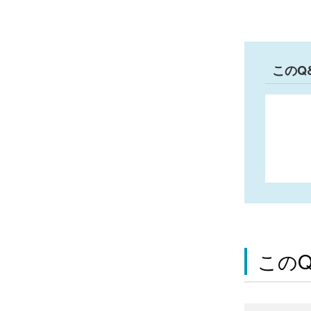
このQ
この