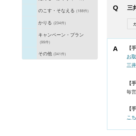
三
のこす・そなえる
(188件)
かりる
(234件)
キャンペーン・プラン
(99件)
【
その他
(341件)
お
三
【
毎
【
こ