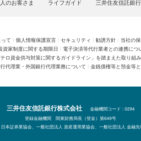
人のお客さま
ライフガイド
三井住友信託銀行
たって
個人情報保護宣言
セキュリティ
勧誘方針
当社の保
投資家制度に関する期限日
電子決済等代行業者との連携につ
びテロ資金供与対策に関するガイドライン」を踏まえた取り組
銀行代理業・外国銀行代理業務について
金銭債権等と預金等と
三井住友信託銀行株式会社
金融機関コード : 0294
登録金融機関 関東財務局長（登金）第649号
 日本証券業協会、一般社団法人 資産運用業協会、一般社団法人 金融先