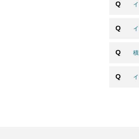
イ
イ
積
イ