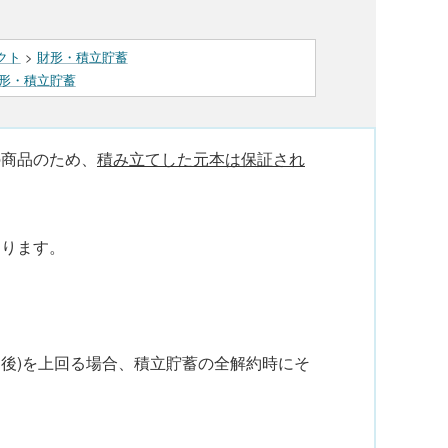
クト
>
財形・積立貯蓄
形・積立貯蓄
の商品のため、
積み立てした元本は保証され
あります。
引き後)を上回る場合、積立貯蓄の全解約時にそ