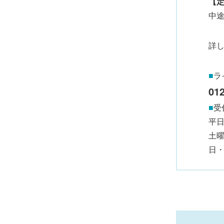
【
中
詳
■
ラ
012
■
受
平日 
土曜 
日・