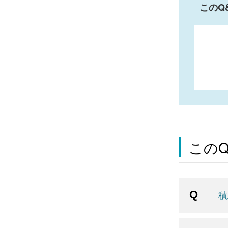
このQ
この
積