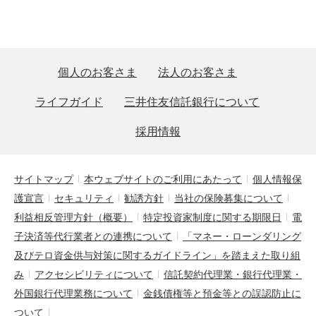
個人のお客さま
法人のお客さま
ライフガイド
三井住友信託銀行について
採用情報
サイトマップ
本ウェブサイトのご利用にあたって
個人情報保
護宣言
セキュリティ
勧誘方針
当社の保険募集について
利益相反管理方針（概要）
特定投資家制度に関する期限日
電
子決済等代行業者との連携について
「マネー・ローンダリング
及びテロ資金供与対策に関するガイドライン」を踏まえた取り組
み
アクセシビリティについて
信託契約代理業・銀行代理業・
外国銀行代理業務について
金銭債権等と預金等との誤認防止に
ついて