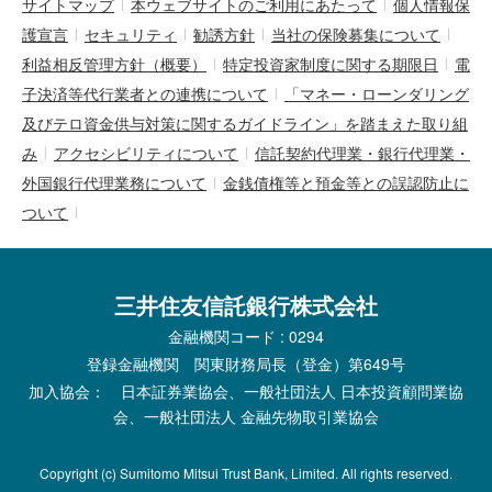
サイトマップ
本ウェブサイトのご利用にあたって
個人情報保
護宣言
セキュリティ
勧誘方針
当社の保険募集について
利益相反管理方針（概要）
特定投資家制度に関する期限日
電
子決済等代行業者との連携について
「マネー・ローンダリング
及びテロ資金供与対策に関するガイドライン」を踏まえた取り組
み
アクセシビリティについて
信託契約代理業・銀行代理業・
外国銀行代理業務について
金銭債権等と預金等との誤認防止に
ついて
三井住友信託銀行株式会社
金融機関コード : 0294
登録金融機関 関東財務局長（登金）第649号
加入協会： 日本証券業協会、一般社団法人 日本投資顧問業協
会、一般社団法人 金融先物取引業協会
Copyright (c) Sumitomo Mitsui Trust Bank, Limited. All rights reserved.