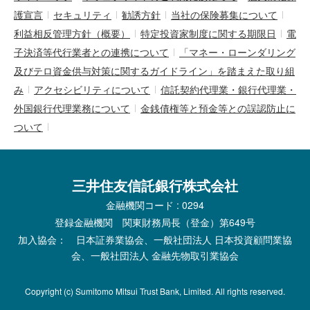
護宣言
セキュリティ
勧誘方針
当社の保険募集について
利益相反管理方針（概要）
特定投資家制度に関する期限日
電
子決済等代行業者との連携について
「マネー・ローンダリング
及びテロ資金供与対策に関するガイドライン」を踏まえた取り組
み
アクセシビリティについて
信託契約代理業・銀行代理業・
外国銀行代理業務について
金銭債権等と預金等との誤認防止に
ついて
三井住友信託銀行株式会社
金融機関コード : 0294
登録金融機関 関東財務局長（登金）第649号
加入協会： 日本証券業協会、一般社団法人 日本投資顧問業協
会、一般社団法人 金融先物取引業協会
Copyright (c) Sumitomo Mitsui Trust Bank, Limited. All rights reserved.