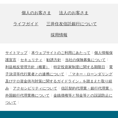
個人のお客さま
法人のお客さま
ライフガイド
三井住友信託銀行について
採用情報
サイトマップ
本ウェブサイトのご利用にあたって
個人情報保
護宣言
セキュリティ
勧誘方針
当社の保険募集について
利益相反管理方針（概要）
特定投資家制度に関する期限日
電
子決済等代行業者との連携について
「マネー・ローンダリング
及びテロ資金供与対策に関するガイドライン」を踏まえた取り組
み
アクセシビリティについて
信託契約代理業・銀行代理業・
外国銀行代理業務について
金銭債権等と預金等との誤認防止に
ついて