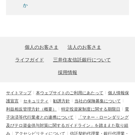
か
個人のお客さま
法人のお客さま
ライフガイド
三井住友信託銀行について
採用情報
サイトマップ
本ウェブサイトのご利用にあたって
個人情報保
護宣言
セキュリティ
勧誘方針
当社の保険募集について
利益相反管理方針（概要）
特定投資家制度に関する期限日
電
子決済等代行業者との連携について
「マネー・ローンダリング
及びテロ資金供与対策に関するガイドライン」を踏まえた取り組
み
アクセシビリティについて
信託契約代理業・銀行代理業・