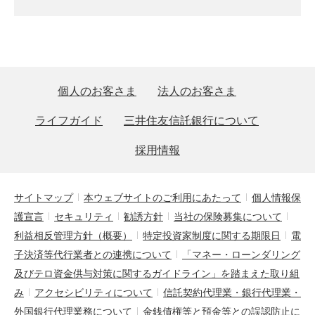
個人のお客さま
法人のお客さま
ライフガイド
三井住友信託銀行について
採用情報
サイトマップ
本ウェブサイトのご利用にあたって
個人情報保
護宣言
セキュリティ
勧誘方針
当社の保険募集について
利益相反管理方針（概要）
特定投資家制度に関する期限日
電
子決済等代行業者との連携について
「マネー・ローンダリング
及びテロ資金供与対策に関するガイドライン」を踏まえた取り組
み
アクセシビリティについて
信託契約代理業・銀行代理業・
外国銀行代理業務について
金銭債権等と預金等との誤認防止に