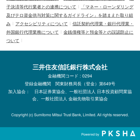
子決済等代行業者との連携について
「マネー・ローンダリング
及びテロ資金供与対策に関するガイドライン」を踏まえた取り組
み
アクセシビリティについて
信託契約代理業・銀行代理業・
外国銀行代理業務について
金銭債権等と預金等との誤認防止に
ついて
三井住友信託銀行株式会社
金融機関コード : 0294
登録金融機関 関東財務局長（登金）第649号
加入協会： 日本証券業協会、一般社団法人 日本投資顧問業協
会、一般社団法人 金融先物取引業協会
Copyright (c) Sumitomo Mitsui Trust Bank, Limited. All rights reserved.
Powered by