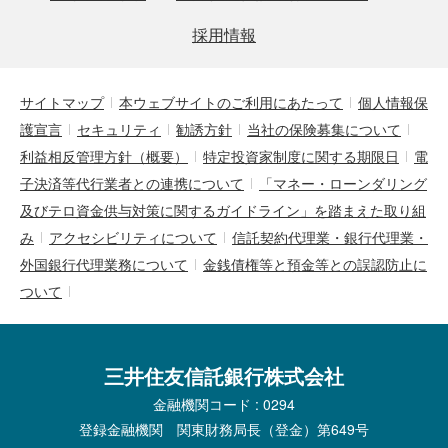
採用情報
サイトマップ
本ウェブサイトのご利用にあたって
個人情報保
護宣言
セキュリティ
勧誘方針
当社の保険募集について
利益相反管理方針（概要）
特定投資家制度に関する期限日
電
子決済等代行業者との連携について
「マネー・ローンダリング
及びテロ資金供与対策に関するガイドライン」を踏まえた取り組
み
アクセシビリティについて
信託契約代理業・銀行代理業・
外国銀行代理業務について
金銭債権等と預金等との誤認防止に
ついて
三井住友信託銀行株式会社
金融機関コード : 0294
登録金融機関 関東財務局長（登金）第649号