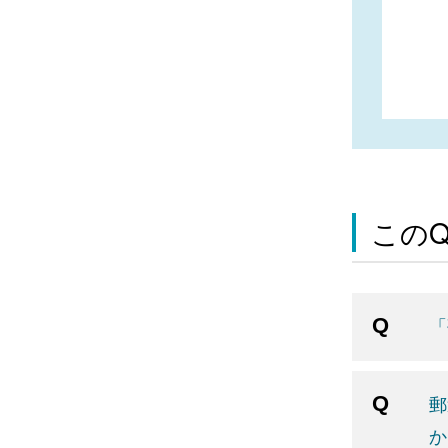
この
「
郵
か