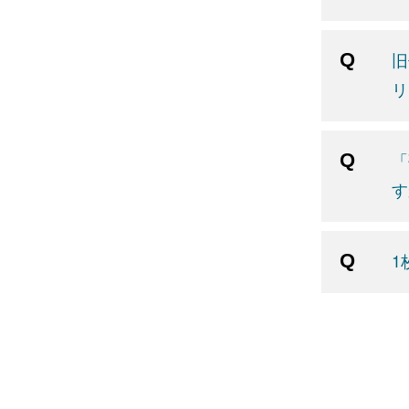
旧
リ
「
す
1