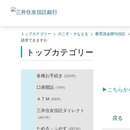
トップカテゴリー
>
のこす・そなえる
>
教育資金贈与信託
請求できますか
トップカテゴリー
各種お手続き
(224件)
口座開設
(19件)
▶こちらか
ＡＴＭ
(56件)
三井住友信託ダイレクト
戻る
(491件)
ためる・ふやす
(297件)