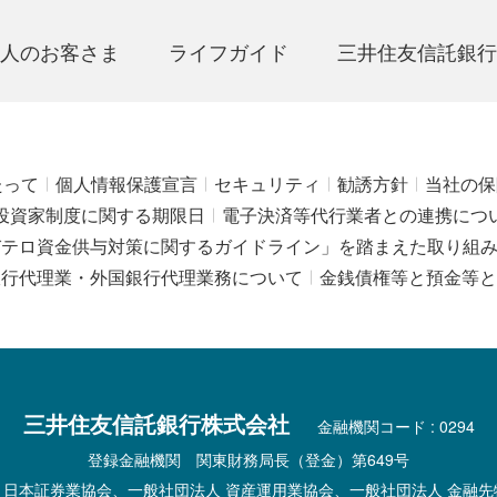
人のお客さま
ライフガイド
三井住友信託銀行
たって
個人情報保護宣言
セキュリティ
勧誘方針
当社の保
投資家制度に関する期限日
電子決済等代行業者との連携につ
びテロ資金供与対策に関するガイドライン」を踏まえた取り組
銀行代理業・外国銀行代理業務について
金銭債権等と預金等と
三井住友信託銀行株式会社
金融機関コード : 0294
登録金融機関 関東財務局長（登金）第649号
 日本証券業協会、一般社団法人 資産運用業協会、一般社団法人 金融先