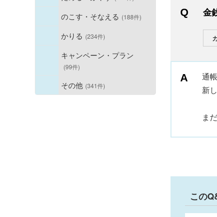
金
のこす・そなえる
(188件)
かりる
(234件)
キャンペーン・プラン
(99件)
通
その他
(341件)
新
ま
このQ