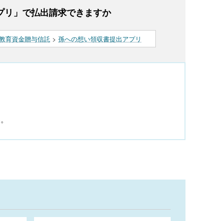
プリ」で払出請求できますか
教育資金贈与信託
>
孫への想い領収書提出アプリ
い。