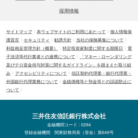
採用情報
サイトマップ
本ウェブサイトのご利用にあたって
個人情報保
護宣言
セキュリティ
勧誘方針
当社の保険募集について
利益相反管理方針（概要）
特定投資家制度に関する期限日
電
子決済等代行業者との連携について
「マネー・ローンダリング
及びテロ資金供与対策に関するガイドライン」を踏まえた取り組
み
アクセシビリティについて
信託契約代理業・銀行代理業・
外国銀行代理業務について
金銭債権等と預金等との誤認防止に
ついて
三井住友信託銀行株式会社
金融機関コード : 0294
登録金融機関 関東財務局長（登金）第649号