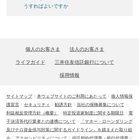
うすればよいですか
個人のお客さま
法人のお客さま
ライフガイド
三井住友信託銀行について
採用情報
サイトマップ
本ウェブサイトのご利用にあたって
個人情報保
護宣言
セキュリティ
勧誘方針
当社の保険募集について
利益相反管理方針（概要）
特定投資家制度に関する期限日
電
子決済等代行業者との連携について
「マネー・ローンダリング
及びテロ資金供与対策に関するガイドライン」を踏まえた取り組
み
アクセシビリティについて
信託契約代理業・銀行代理業・