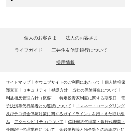
個人のお客さま
法人のお客さま
ライフガイド
三井住友信託銀行について
採用情報
サイトマップ
本ウェブサイトのご利用にあたって
個人情報保
護宣言
セキュリティ
勧誘方針
当社の保険募集について
利益相反管理方針（概要）
特定投資家制度に関する期限日
電
子決済等代行業者との連携について
「マネー・ローンダリング
及びテロ資金供与対策に関するガイドライン」を踏まえた取り組
み
アクセシビリティについて
信託契約代理業・銀行代理業・
外国銀行代理業務について
金銭債権等と預金等との誤認防止に