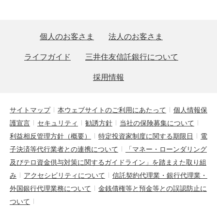
個人のお客さま
法人のお客さま
ライフガイド
三井住友信託銀行について
採用情報
サイトマップ
本ウェブサイトのご利用にあたって
個人情報保
護宣言
セキュリティ
勧誘方針
当社の保険募集について
利益相反管理方針（概要）
特定投資家制度に関する期限日
電
子決済等代行業者との連携について
「マネー・ローンダリング
及びテロ資金供与対策に関するガイドライン」を踏まえた取り組
み
アクセシビリティについて
信託契約代理業・銀行代理業・
外国銀行代理業務について
金銭債権等と預金等との誤認防止に
ついて