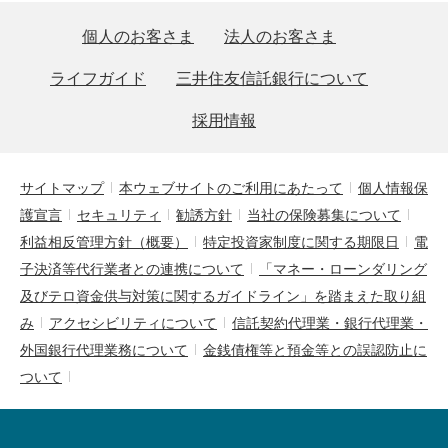
個人のお客さま
法人のお客さま
ライフガイド
三井住友信託銀行について
採用情報
サイトマップ
本ウェブサイトのご利用にあたって
個人情報保
護宣言
セキュリティ
勧誘方針
当社の保険募集について
利益相反管理方針（概要）
特定投資家制度に関する期限日
電
子決済等代行業者との連携について
「マネー・ローンダリング
及びテロ資金供与対策に関するガイドライン」を踏まえた取り組
み
アクセシビリティについて
信託契約代理業・銀行代理業・
外国銀行代理業務について
金銭債権等と預金等との誤認防止に
ついて