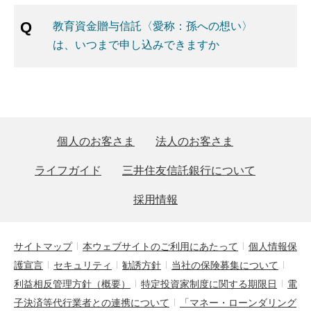
教育資金贈与信託〈愛称：孫への想い〉
は、いつまで申し込みできますか
個人のお客さま
法人のお客さま
ライフガイド
三井住友信託銀行について
採用情報
サイトマップ
本ウェブサイトのご利用にあたって
個人情報保
護宣言
セキュリティ
勧誘方針
当社の保険募集について
利益相反管理方針（概要）
特定投資家制度に関する期限日
電
子決済等代行業者との連携について
「マネー・ローンダリング