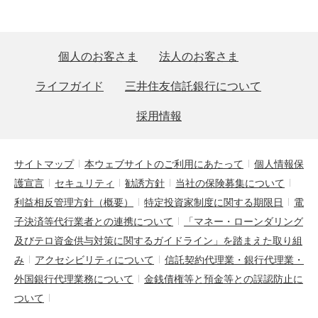
個人のお客さま
法人のお客さま
ライフガイド
三井住友信託銀行について
採用情報
サイトマップ
本ウェブサイトのご利用にあたって
個人情報保
護宣言
セキュリティ
勧誘方針
当社の保険募集について
利益相反管理方針（概要）
特定投資家制度に関する期限日
電
子決済等代行業者との連携について
「マネー・ローンダリング
及びテロ資金供与対策に関するガイドライン」を踏まえた取り組
み
アクセシビリティについて
信託契約代理業・銀行代理業・
外国銀行代理業務について
金銭債権等と預金等との誤認防止に
ついて