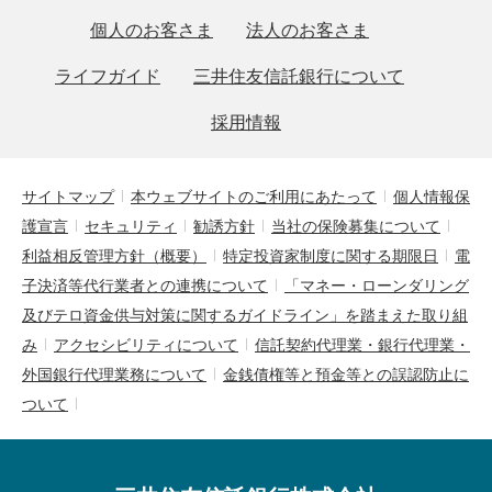
個人のお客さま
法人のお客さま
ライフガイド
三井住友信託銀行について
採用情報
サイトマップ
本ウェブサイトのご利用にあたって
個人情報保
護宣言
セキュリティ
勧誘方針
当社の保険募集について
利益相反管理方針（概要）
特定投資家制度に関する期限日
電
子決済等代行業者との連携について
「マネー・ローンダリング
及びテロ資金供与対策に関するガイドライン」を踏まえた取り組
み
アクセシビリティについて
信託契約代理業・銀行代理業・
外国銀行代理業務について
金銭債権等と預金等との誤認防止に
ついて