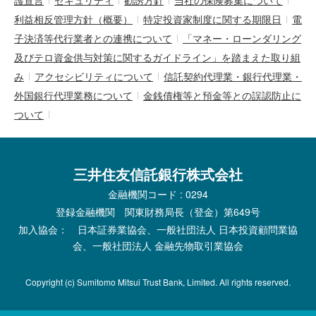
護宣言
セキュリティ
勧誘方針
当社の保険募集について
利益相反管理方針（概要）
特定投資家制度に関する期限日
電
子決済等代行業者との連携について
「マネー・ローンダリング
及びテロ資金供与対策に関するガイドライン」を踏まえた取り組
み
アクセシビリティについて
信託契約代理業・銀行代理業・
外国銀行代理業務について
金銭債権等と預金等との誤認防止に
ついて
三井住友信託銀行株式会社
金融機関コード : 0294
登録金融機関 関東財務局長（登金）第649号
加入協会： 日本証券業協会、一般社団法人 日本投資顧問業協
会、一般社団法人 金融先物取引業協会
Copyright (c) Sumitomo Mitsui Trust Bank, Limited. All rights reserved.