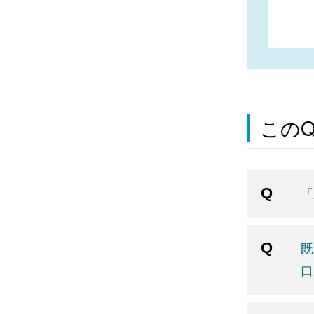
この
「
既
口