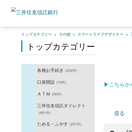
トップカテゴリー
>
その他
>
スマートライフデザイナー
>
トップカテゴリー
各種お手続き
(224件)
口座開設
(19件)
▶こちらか
ＡＴＭ
(56件)
三井住友信託ダイレクト
戻る
(491件)
ためる・ふやす
(297件)