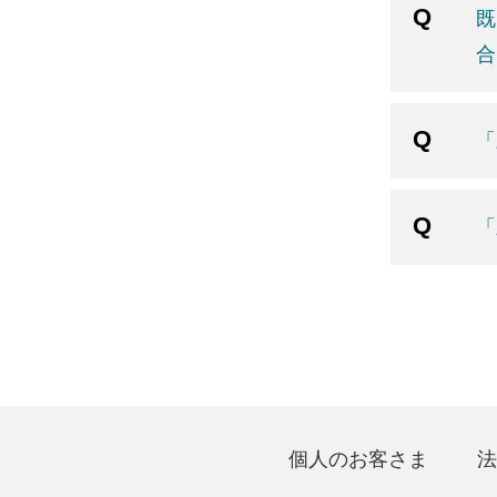
既
合
「
「
個人のお客さま
法