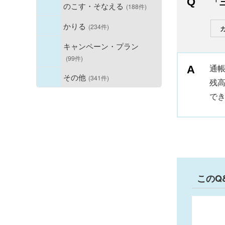
「
のこす・そなえる
(188件)
かりる
(234件)
キャンペーン・プラン
(99件)
通
その他
(341件)
残
で
このQ