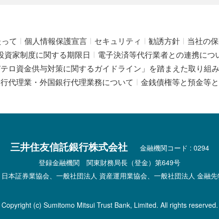
たって
個人情報保護宣言
セキュリティ
勧誘方針
当社の保
投資家制度に関する期限日
電子決済等代行業者との連携につ
びテロ資金供与対策に関するガイドライン」を踏まえた取り組
銀行代理業・外国銀行代理業務について
金銭債権等と預金等と
三井住友信託銀行株式会社
金融機関コード : 0294
登録金融機関 関東財務局長（登金）第649号
 日本証券業協会、一般社団法人 資産運用業協会、一般社団法人 金融先
Copyright (c) Sumitomo Mitsui Trust Bank, Limited. All rights reserved.