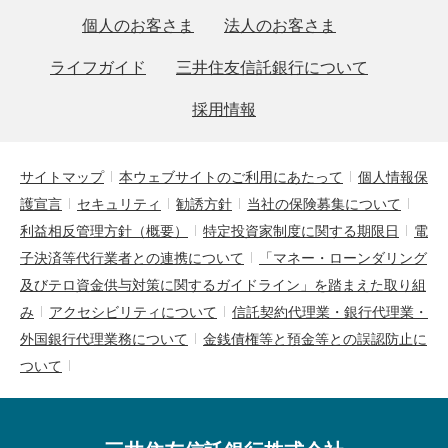
個人のお客さま
法人のお客さま
ライフガイド
三井住友信託銀行について
採用情報
サイトマップ
本ウェブサイトのご利用にあたって
個人情報保
護宣言
セキュリティ
勧誘方針
当社の保険募集について
利益相反管理方針（概要）
特定投資家制度に関する期限日
電
子決済等代行業者との連携について
「マネー・ローンダリング
及びテロ資金供与対策に関するガイドライン」を踏まえた取り組
み
アクセシビリティについて
信託契約代理業・銀行代理業・
外国銀行代理業務について
金銭債権等と預金等との誤認防止に
ついて