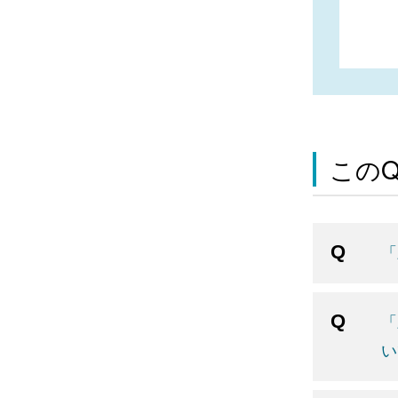
この
「
「
い