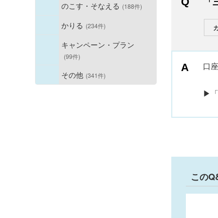
「
のこす・そなえる
(188件)
かりる
(234件)
キャンペーン・プラン
(99件)
口
その他
(341件)
▶「
このQ