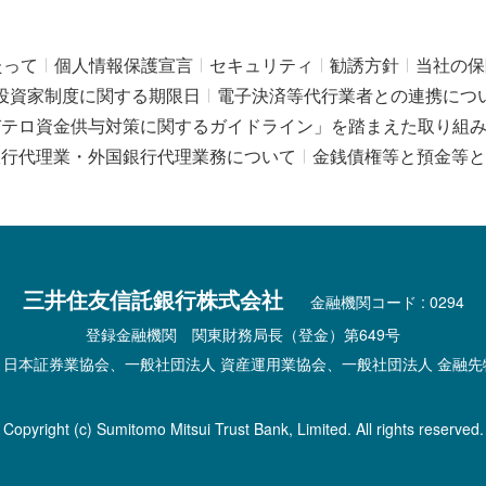
たって
個人情報保護宣言
セキュリティ
勧誘方針
当社の保
投資家制度に関する期限日
電子決済等代行業者との連携につ
びテロ資金供与対策に関するガイドライン」を踏まえた取り組
銀行代理業・外国銀行代理業務について
金銭債権等と預金等と
三井住友信託銀行株式会社
金融機関コード : 0294
登録金融機関 関東財務局長（登金）第649号
 日本証券業協会、一般社団法人 資産運用業協会、一般社団法人 金融先
Copyright (c) Sumitomo Mitsui Trust Bank, Limited. All rights reserved.