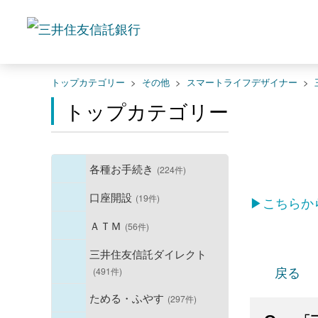
トップカテゴリー
>
その他
>
スマートライフデザイナー
>
トップカテゴリー
各種お手続き
(224件)
口座開設
(19件)
▶こちらか
ＡＴＭ
(56件)
三井住友信託ダイレクト
戻る
(491件)
ためる・ふやす
(297件)