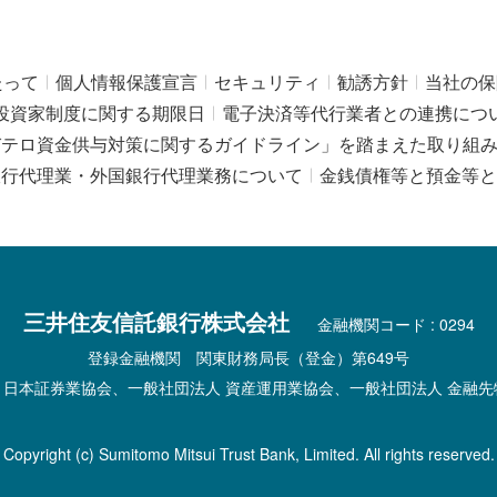
たって
個人情報保護宣言
セキュリティ
勧誘方針
当社の保
投資家制度に関する期限日
電子決済等代行業者との連携につ
びテロ資金供与対策に関するガイドライン」を踏まえた取り組
銀行代理業・外国銀行代理業務について
金銭債権等と預金等と
三井住友信託銀行株式会社
金融機関コード : 0294
登録金融機関 関東財務局長（登金）第649号
 日本証券業協会、一般社団法人 資産運用業協会、一般社団法人 金融先
Copyright (c) Sumitomo Mitsui Trust Bank, Limited. All rights reserved.