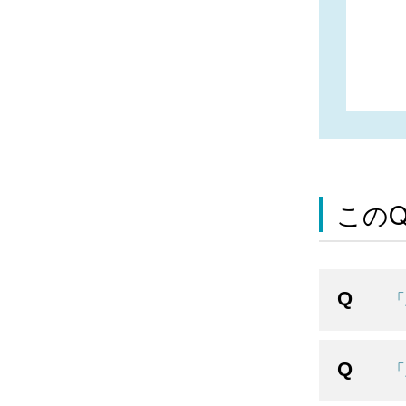
この
「
「