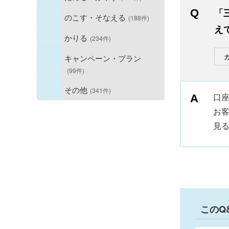
「
のこす・そなえる
(188件)
え
かりる
(234件)
キャンペーン・プラン
(99件)
その他
(341件)
口座
お
見
このQ