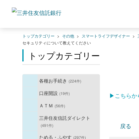
トップカテゴリー
>
その他
>
スマートライフデザイナー
>
セキュリティについて教えてください
トップカテゴリー
各種お手続き
(224件)
口座開設
(19件)
▶こちらか
ＡＴＭ
(56件)
三井住友信託ダイレクト
戻る
(491件)
ためる・ふやす
(297件)