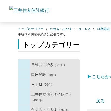
トップカテゴリー
>
ためる・ふやす
>
ＮＩＳＡ
>
口座開設
手続きや切替手続きは必要ですか
トップカテゴリー
各種お手続き
(224件)
口座開設
(19件)
▶こちらか
ＡＴＭ
(56件)
三井住友信託ダイレクト
戻る
(491件)
ためる・ふやす
(297件)