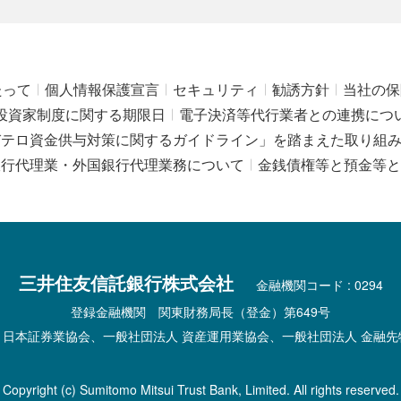
たって
個人情報保護宣言
セキュリティ
勧誘方針
当社の保
投資家制度に関する期限日
電子決済等代行業者との連携につ
びテロ資金供与対策に関するガイドライン」を踏まえた取り組
銀行代理業・外国銀行代理業務について
金銭債権等と預金等と
三井住友信託銀行株式会社
金融機関コード : 0294
登録金融機関 関東財務局長（登金）第649号
 日本証券業協会、一般社団法人 資産運用業協会、一般社団法人 金融先
Copyright (c) Sumitomo Mitsui Trust Bank, Limited. All rights reserved.