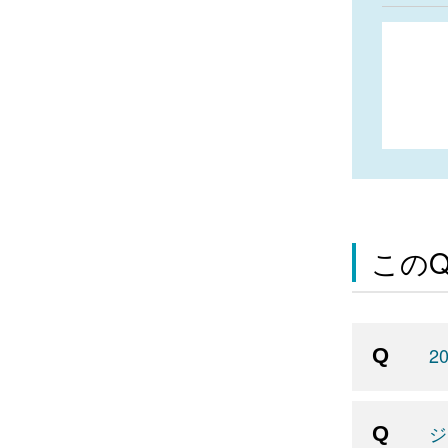
この
2
ジ