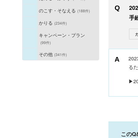
2
のこす・そなえる
(188件)
手
かりる
(234件)
キャンペーン・プラン
(99件)
その他
(341件)
20
る
▶2
このQ