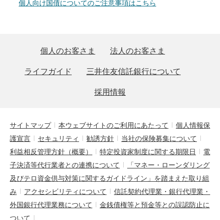
個人向け国債についてのご注意事項はこちら
個人のお客さま
法人のお客さま
ライフガイド
三井住友信託銀行について
採用情報
サイトマップ
本ウェブサイトのご利用にあたって
個人情報保
護宣言
セキュリティ
勧誘方針
当社の保険募集について
利益相反管理方針（概要）
特定投資家制度に関する期限日
電
子決済等代行業者との連携について
「マネー・ローンダリング
及びテロ資金供与対策に関するガイドライン」を踏まえた取り組
み
アクセシビリティについて
信託契約代理業・銀行代理業・
外国銀行代理業務について
金銭債権等と預金等との誤認防止に
ついて