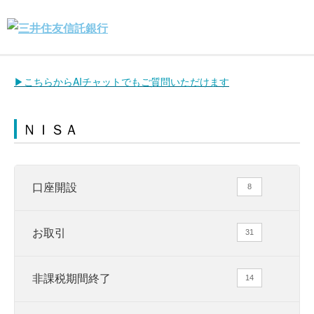
▶こちらからAIチャットでもご質問いただけます
ＮＩＳＡ
口座開設
8
お取引
31
非課税期間終了
14