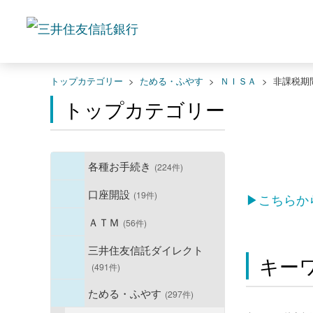
トップカテゴリー
>
ためる・ふやす
>
ＮＩＳＡ
>
非課税期
トップカテゴリー
各種お手続き
(224件)
口座開設
(19件)
▶こちらか
ＡＴＭ
(56件)
三井住友信託ダイレクト
キー
(491件)
ためる・ふやす
(297件)