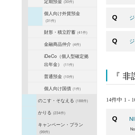
定期預金
(30件)
個人向け外貨預金
ジ
(31件)
財形・積立貯蓄
(41件)
ジ
金融商品仲介
(4件)
iDeCo（個人型確定拠
出年金）
(11件)
『 非
普通預金
(10件)
個人向け国債
(1件)
のこす・そなえる
14件中 1 -
(188件)
かりる
(234件)
N
キャンペーン・プラン
N
(99件)