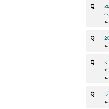
2
へ
N
2
No
ジ
た
N
ジ
No