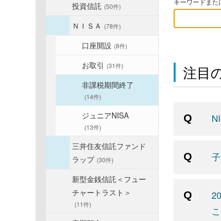
キーワードまたは
投資信託
(50件)
ＮＩＳＡ
(78件)
口座開設
(8件)
お取引
(31件)
注目の
非課税期間終了
(14件)
ジュニアNISA
N
(13件)
三井住友信託ファンド
子
ラップ
(30件)
新型金銭信託＜フュー
チャートラスト＞
2
(11件)
こ