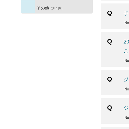
その他
(341件)
子
No
2
こ
No
ジ
No
ジ
No