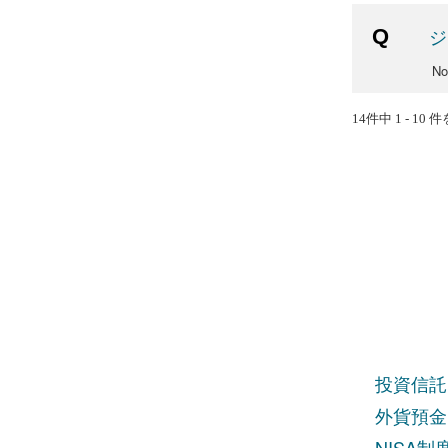
ジ
No
14件中 1 - 10
投資信託
外貨預金
NISA