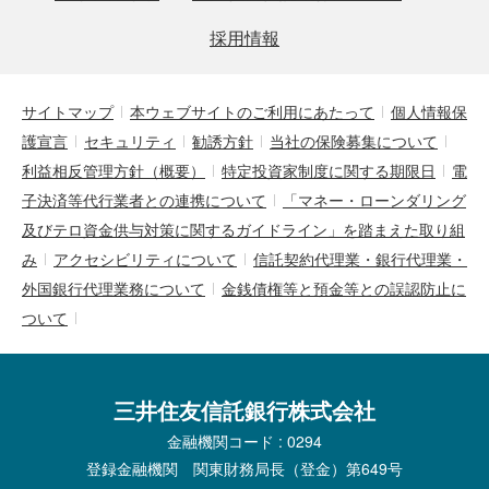
採用情報
サイトマップ
本ウェブサイトのご利用にあたって
個人情報保
護宣言
セキュリティ
勧誘方針
当社の保険募集について
利益相反管理方針（概要）
特定投資家制度に関する期限日
電
子決済等代行業者との連携について
「マネー・ローンダリング
及びテロ資金供与対策に関するガイドライン」を踏まえた取り組
み
アクセシビリティについて
信託契約代理業・銀行代理業・
外国銀行代理業務について
金銭債権等と預金等との誤認防止に
ついて
三井住友信託銀行株式会社
金融機関コード : 0294
登録金融機関 関東財務局長（登金）第649号