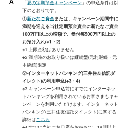
「
夏の定期預金キャンペーン
」の申込条件は以
下のとおりです。
①
新たなご資金
または、キャンペーン期間中に
満期を迎える当社定期預金資金に新たなご資金
100万円以上の増額で、受付毎500万円以上の
お預け入れ(※1・2)
※
1 上限金額はありません
※
2 満期時のお取り扱いは継続型(元利継続・元
本継続)限定
②
インターネットバンキング(三井住友信託ダ
イレクト)の利用申込(※3・4)
※
3 キャンペーン申込前にすでにインターネッ
トバンキングを利用されているお客さまもキャ
ンペーンを利用いただけます。インターネット
バンキング(三井住友信託ダイレクト)に関する
詳細は
こちら
※
4 すでに当社にお口座をお持ちで、18歳以上