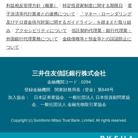
利益相反管理方針（概要）
特定投資家制度に関する期限日
電
子決済等代行業者との連携について
「マネー・ローンダリング
及びテロ資金供与対策に関するガイドライン」を踏まえた取り組
み
アクセシビリティについて
信託契約代理業・銀行代理業・
外国銀行代理業務について
金銭債権等と預金等との誤認防止に
ついて
三井住友信託銀行株式会社
金融機関コード : 0294
登録金融機関 関東財務局長（登金）第649号
加入協会： 日本証券業協会、一般社団法人 日本投資顧問業協
会、一般社団法人 金融先物取引業協会
Copyright (c) Sumitomo Mitsui Trust Bank, Limited. All rights reserved.