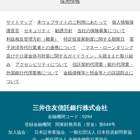
採用情報
サイトマップ
本ウェブサイトのご利用にあたって
個人情報保
護宣言
セキュリティ
勧誘方針
当社の保険募集について
利益相反管理方針（概要）
特定投資家制度に関する期限日
電
子決済等代行業者との連携について
「マネー・ローンダリング
及びテロ資金供与対策に関するガイドライン」を踏まえた取り組
み
アクセシビリティについて
信託契約代理業・銀行代理業・
外国銀行代理業務について
金銭債権等と預金等との誤認防止に
ついて
三井住友信託銀行株式会社
金融機関コード : 0294
登録金融機関 関東財務局長（登金）第649号
加入協会： 日本証券業協会、一般社団法人 日本投資顧問業協
会、一般社団法人 金融先物取引業協会