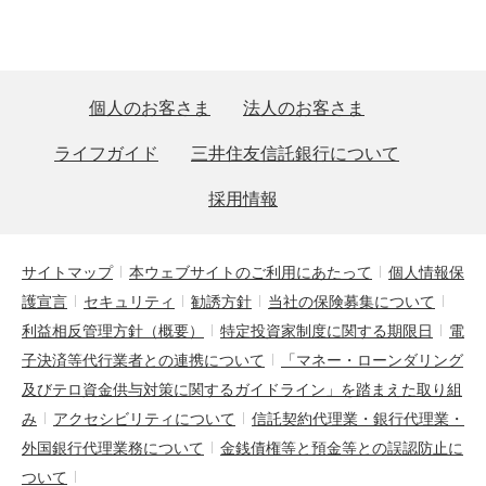
個人のお客さま
法人のお客さま
ライフガイド
三井住友信託銀行について
採用情報
サイトマップ
本ウェブサイトのご利用にあたって
個人情報保
護宣言
セキュリティ
勧誘方針
当社の保険募集について
利益相反管理方針（概要）
特定投資家制度に関する期限日
電
子決済等代行業者との連携について
「マネー・ローンダリング
及びテロ資金供与対策に関するガイドライン」を踏まえた取り組
み
アクセシビリティについて
信託契約代理業・銀行代理業・
外国銀行代理業務について
金銭債権等と預金等との誤認防止に
ついて