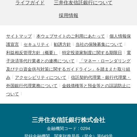
ライフガイド
三井住友信託銀行について
採用情報
サイトマップ
本ウェブサイトのご利用にあたって
個人情報保
護宣言
セキュリティ
勧誘方針
当社の保険募集について
利益相反管理方針（概要）
特定投資家制度に関する期限日
電
子決済等代行業者との連携について
「マネー・ローンダリング
及びテロ資金供与対策に関するガイドライン」を踏まえた取り組
み
アクセシビリティについて
信託契約代理業・銀行代理業・
外国銀行代理業務について
金銭債権等と預金等との誤認防止に
ついて
三井住友信託銀行株式会社
金融機関コード : 0294
登録金融機関 関東財務局長（登金）第649号