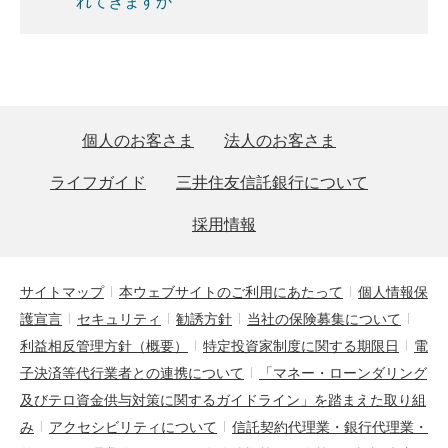
れてきますか
個人のお客さま
法人のお客さま
ライフガイド
三井住友信託銀行について
採用情報
サイトマップ
本ウェブサイトのご利用にあたって
個人情報保
護宣言
セキュリティ
勧誘方針
当社の保険募集について
利益相反管理方針（概要）
特定投資家制度に関する期限日
電
子決済等代行業者との連携について
「マネー・ローンダリング
及びテロ資金供与対策に関するガイドライン」を踏まえた取り組
み
アクセシビリティについて
信託契約代理業・銀行代理業・