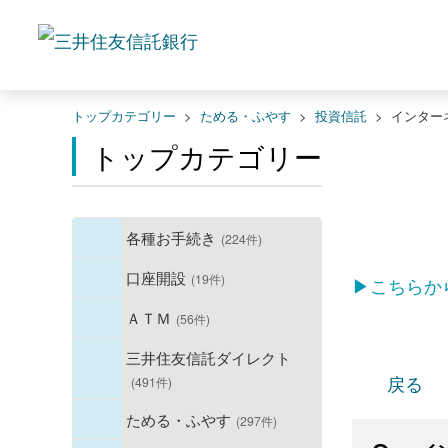
トップカテゴリー
>
ためる・ふやす
>
投資信託
>
インター
トップカテゴリー
各種お手続き
(224件)
口座開設
(19件)
▶こちらか
ＡＴＭ
(56件)
三井住友信託ダイレクト
戻る
(491件)
ためる・ふやす
(297件)