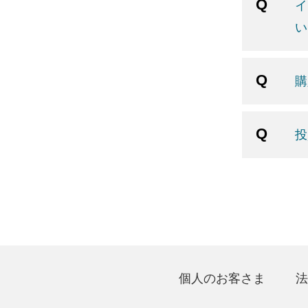
イ
い
購
投
個人のお客さま
法