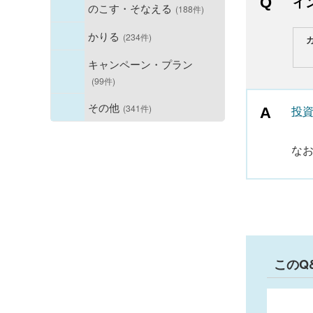
イ
のこす・そなえる
(188件)
かりる
(234件)
キャンペーン・プラン
(99件)
その他
(341件)
投
なお
このQ