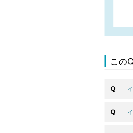
この
イ
イ