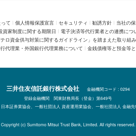
たって
個人情報保護宣言
セキュリティ
勧誘方針
当社の保
投資家制度に関する期限日
電子決済等代行業者との連携につ
びテロ資金供与対策に関するガイドライン」を踏まえた取り組
銀行代理業・外国銀行代理業務について
金銭債権等と預金等と
三井住友信託銀行株式会社
金融機関コード : 0294
登録金融機関 関東財務局長（登金）第649号
 日本証券業協会、一般社団法人 資産運用業協会、一般社団法人 金融先
Copyright (c) Sumitomo Mitsui Trust Bank, Limited. All rights reserved.