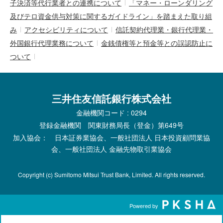
子決済等代行業者との連携について
「マネー・ローンダリング
及びテロ資金供与対策に関するガイドライン」を踏まえた取り組
み
アクセシビリティについて
信託契約代理業・銀行代理業・
外国銀行代理業務について
金銭債権等と預金等との誤認防止に
ついて
三井住友信託銀行株式会社
金融機関コード : 0294
登録金融機関 関東財務局長（登金）第649号
加入協会： 日本証券業協会、一般社団法人 日本投資顧問業協
会、一般社団法人 金融先物取引業協会
Copyright (c) Sumitomo Mitsui Trust Bank, Limited. All rights reserved.
Powered by