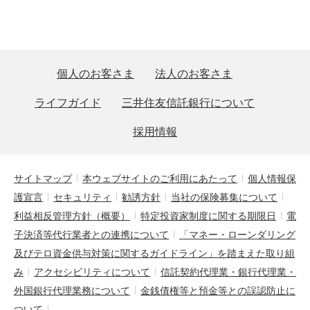
個人のお客さま
法人のお客さま
ライフガイド
三井住友信託銀行について
採用情報
サイトマップ
本ウェブサイトのご利用にあたって
個人情報保
護宣言
セキュリティ
勧誘方針
当社の保険募集について
利益相反管理方針（概要）
特定投資家制度に関する期限日
電
子決済等代行業者との連携について
「マネー・ローンダリング
及びテロ資金供与対策に関するガイドライン」を踏まえた取り組
み
アクセシビリティについて
信託契約代理業・銀行代理業・
外国銀行代理業務について
金銭債権等と預金等との誤認防止に
ついて